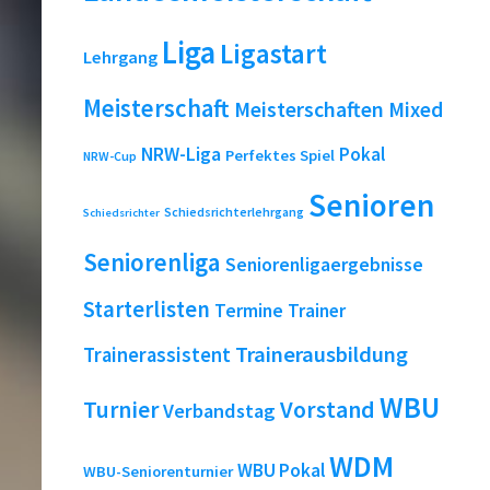
Liga
Ligastart
Lehrgang
Meisterschaft
Meisterschaften
Mixed
NRW-Liga
Pokal
Perfektes Spiel
NRW-Cup
Senioren
Schiedsrichterlehrgang
Schiedsrichter
Seniorenliga
Seniorenligaergebnisse
Starterlisten
Termine
Trainer
Trainerausbildung
Trainerassistent
WBU
Turnier
Vorstand
Verbandstag
WDM
WBU Pokal
WBU-Seniorenturnier