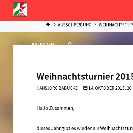
Zum
Inhalt
START
springen
AUSSCHREIBUNG
WEIHNACHTSTURN
VERBAND
ERGEBNISSE
MELD
KALENDER
Weihnachtsturnier 201
HANSJÖRG BABUCKE
14. OKTOBER 2015, 20:
Hallo Zusammen,
dieses Jahr gibt es wieder ein Weihnachtstur