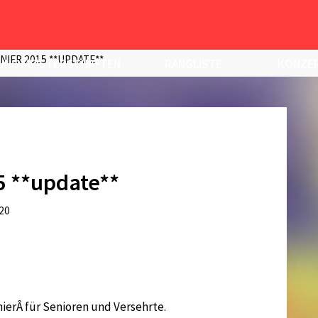
IER 2015 **UPDATE**
UNG MEISTERSCHAFTEN
RANGLISTE
KONZEP
5 **update**
20
nierÂ für Senioren und Versehrte.