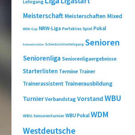
Liga
Ligastart
Lehrgang
Meisterschaft
Meisterschaften
Mixed
NRW-Liga
Pokal
Perfektes Spiel
NRW-Cup
Senioren
Schiedsrichterlehrgang
Schiedsrichter
Seniorenliga
Seniorenligaergebnisse
Starterlisten
Termine
Trainer
Trainerausbildung
Trainerassistent
WBU
Turnier
Vorstand
Verbandstag
WDM
WBU Pokal
WBU-Seniorenturnier
Westdeutsche