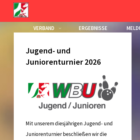
Zum
Inhalt
Schlagwort:
Junioren
springen
VERBAND
ERGEBNISSE
MELD
KALENDER
Jugend- und
Juniorenturnier 2026
Mit unserem diesjährigen Jugend- und
Juniorenturnier beschließen wir die