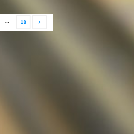
&
Junioren"
…
18
-
ion