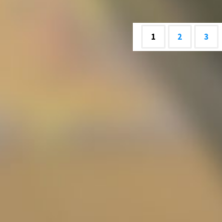
–
1
2
3
Update"
Beitrags
Navigat