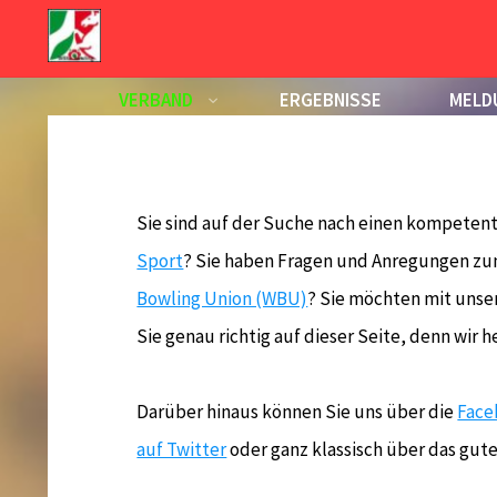
Zum
Inhalt
Rechts- und Kontrollinstan
springen
VERBAND
ERGEBNISSE
MELD
KALENDER
Sie sind auf der Suche nach einen kompeten
Sport
? Sie haben Fragen und Anregungen zum
Bowling Union (WBU)
? Sie möchten mit unse
Sie genau richtig auf dieser Seite, denn wir h
Darüber hinaus können Sie uns über die
Face
auf Twitter
oder ganz klassisch über das gute