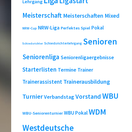
Liga
Ligastart
Lehrgang
Meisterschaft
Meisterschaften
Mixed
NRW-Liga
Pokal
Perfektes Spiel
NRW-Cup
Senioren
Schiedsrichterlehrgang
Schiedsrichter
Seniorenliga
Seniorenligaergebnisse
Starterlisten
Termine
Trainer
Trainerausbildung
Trainerassistent
WBU
Turnier
Vorstand
Verbandstag
WDM
WBU Pokal
WBU-Seniorenturnier
Westdeutsche