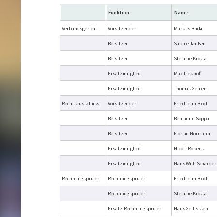
Funktion
Name
Verbandsgericht
Vorsitzender
Markus Buda
Beisitzer
Sabine Janßen
Beisitzer
Stefanie Krosta
Ersatzmitglied
Max Diekhoff
Ersatzmitglied
Thomas Gehlen
Rechtsausschuss
Vorsitzender
Friedhelm Bloch
Beisitzer
Benjamin Soppa
Beisitzer
Florian Hörmann
Ersatzmitglied
Nicola Robens
Ersatzmitglied
Hans Willi Scharder
Rechnungsprüfer
Rechnungsprüfer
Friedhelm Bloch
Rechnungsprüfer
Stefanie Krosta
Ersatz-Rechnungsprüfer
Hans Gellisssen