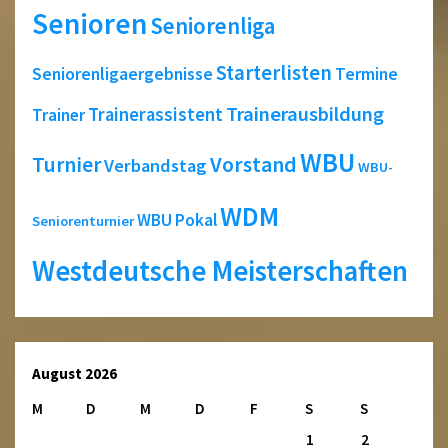
Senioren
Seniorenliga
Starterlisten
Seniorenligaergebnisse
Termine
Trainerausbildung
Trainerassistent
Trainer
WBU
Turnier
Vorstand
Verbandstag
WBU-
WDM
WBU Pokal
Seniorenturnier
Westdeutsche Meisterschaften
August 2026
M
D
M
D
F
S
S
1
2