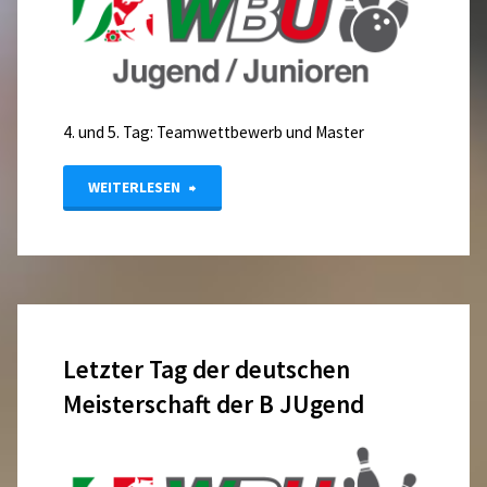
4. und 5. Tag: Teamwettbewerb und Master
"Deutsche
WEITERLESEN
Meisterschaft
2024
A-
Letzter Tag der deutschen
Jugend
Meisterschaft der B JUgend
Brunnthal"