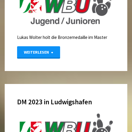
Lukas Wolter holt die Bronzemedaille im Master
"Letzter
WEITERLESEN
Tag
der
deutschen
DM 2023 in Ludwigshafen
Meisterschaft
der
B