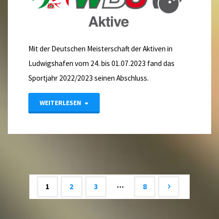
JUgend"
Mit der Deutschen Meisterschaft der Aktiven in
Ludwigshafen vom 24. bis 01.07.2023 fand das
Sportjahr 2022/2023 seinen Abschluss.
"DM
WEITERLESEN
2023
in
Ludwigshafen"
…
1
2
3
8
Beitrags-