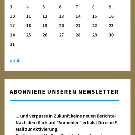
3
4
5
6
7
8
9
10
11
12
13
14
15
16
17
18
19
20
21
22
23
24
25
26
27
28
29
30
31
« Juli
ABONNIERE UNSEREN NEWSLETTER
... und verpasse in Zukunft keine neuen Berichte!
Nach dem Klick auf "Anmelden" erhälst Du eine E-
Mail zur Aktivierung.