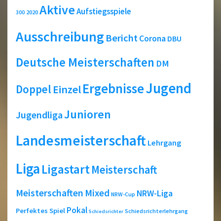
Aktive
Aufstiegsspiele
2020
300
Ausschreibung
Bericht
Corona
DBU
Deutsche Meisterschaften
DM
Jugend
Ergebnisse
Doppel
Einzel
Junioren
Jugendliga
Landesmeisterschaft
Lehrgang
Liga
Ligastart
Meisterschaft
Meisterschaften
Mixed
NRW-Liga
NRW-Cup
Pokal
Perfektes Spiel
Schiedsrichterlehrgang
Schiedsrichter