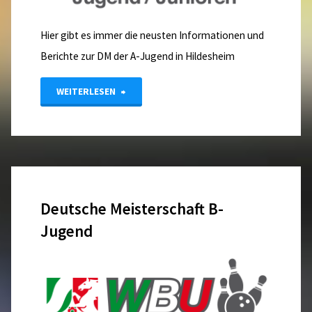
Hier gibt es immer die neusten Informationen und
Berichte zur DM der A-Jugend in Hildesheim
"Deutsche
WEITERLESEN
Meisterschaft
der
A-
Deutsche Meisterschaft B-
Jugend
Jugend
vom
04.-08.06.2025
in