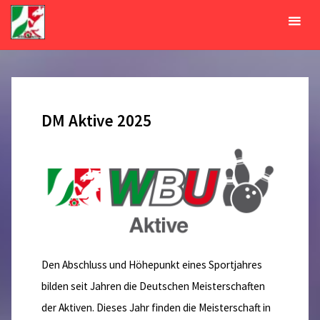
Zum
Inhalt
Schlagwort:
DM
springen
START
BEITRÄGE VERSCHLAGWORTET MIT "DM"
DM Aktive 2025
Den Abschluss und Höhepunkt eines Sportjahres
bilden seit Jahren die Deutschen Meisterschaften
der Aktiven. Dieses Jahr finden die Meisterschaft in