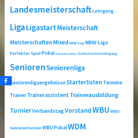
Landesmeisterschaft
Lehrgang
Liga
Ligastart
Meisterschaft
Meisterschaften
Mixed
NRW-Liga
NRW-Cup
Pokal
Perfektes Spiel
Schiedsrichterlehrgang
Schiedsrichter
Senioren
Seniorenliga
Starterlisten
Seniorenligaergebnisse
Termine
Trainerausbildung
Trainerassistent
Trainer
WBU
Turnier
Vorstand
Verbandstag
WBU-
WDM
WBU Pokal
Seniorenturnier