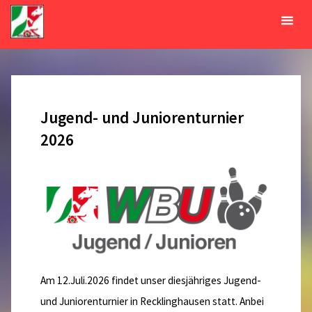
Zum
Inhalt
Tag:
6. Juli 2026
springen
START
2026
JULI
06
Jugend- und Juniorenturnier
2026
Am 12.Juli.2026 findet unser diesjähriges Jugend-
und Juniorenturnier in Recklinghausen statt. Anbei