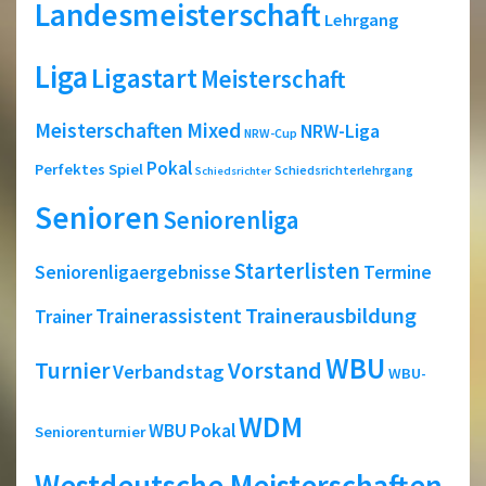
Landesmeisterschaft
Lehrgang
Liga
Ligastart
Meisterschaft
Meisterschaften
Mixed
NRW-Liga
NRW-Cup
Pokal
Perfektes Spiel
Schiedsrichterlehrgang
Schiedsrichter
Senioren
Seniorenliga
Starterlisten
Seniorenligaergebnisse
Termine
Trainerausbildung
Trainerassistent
Trainer
WBU
Turnier
Vorstand
Verbandstag
WBU-
WDM
WBU Pokal
Seniorenturnier