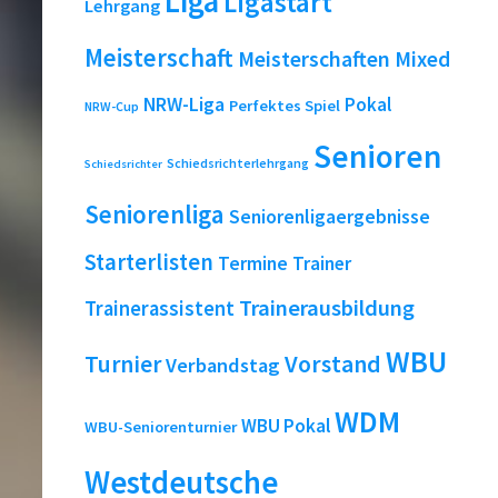
Liga
Ligastart
Lehrgang
Meisterschaft
Meisterschaften
Mixed
NRW-Liga
Pokal
Perfektes Spiel
NRW-Cup
Senioren
Schiedsrichterlehrgang
Schiedsrichter
Seniorenliga
Seniorenligaergebnisse
Starterlisten
Termine
Trainer
Trainerausbildung
Trainerassistent
WBU
Turnier
Vorstand
Verbandstag
WDM
WBU Pokal
WBU-Seniorenturnier
Westdeutsche