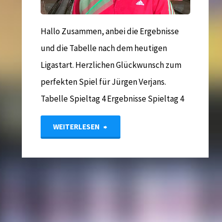
Hallo Zusammen, anbei die Ergebnisse
und die Tabelle nach dem heutigen
Ligastart. Herzlichen Glückwunsch zum
perfekten Spiel für Jürgen Verjans.
Tabelle Spieltag 4 Ergebnisse Spieltag 4
"Ergebnisse
WEITERLESEN
Seniorenliga
–
Jürgen
Verjans