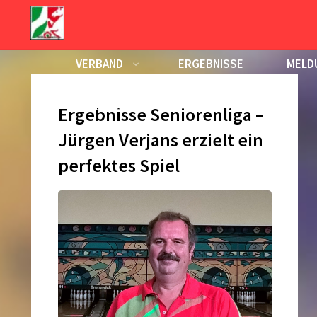
Zum
Inhalt
Tag:
31. Oktober 2015
springen
VERBAND
ERGEBNISSE
MELD
KALENDER
Ergebnisse Seniorenliga –
Jürgen Verjans erzielt ein
perfektes Spiel