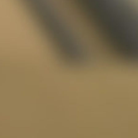
-
ion