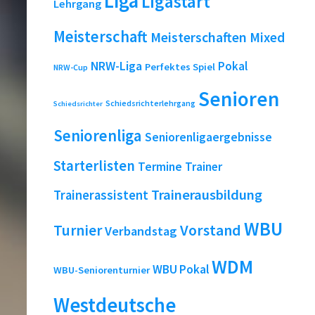
Liga
Ligastart
Lehrgang
Meisterschaft
Meisterschaften
Mixed
NRW-Liga
Pokal
Perfektes Spiel
NRW-Cup
Senioren
Schiedsrichterlehrgang
Schiedsrichter
Seniorenliga
Seniorenligaergebnisse
Starterlisten
Termine
Trainer
Trainerausbildung
Trainerassistent
WBU
Turnier
Vorstand
Verbandstag
WDM
WBU Pokal
WBU-Seniorenturnier
Westdeutsche