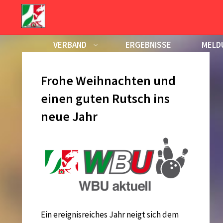
Zum
Inhalt
Jahr:
2015
springen
VERBAND
ERGEBNISSE
MELD
KALENDER
Frohe Weihnachten und
einen guten Rutsch ins
neue Jahr
Ein ereignisreiches Jahr neigt sich dem