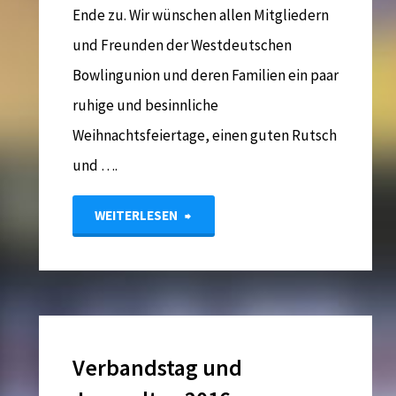
Ende zu. Wir wünschen allen Mitgliedern
und Freunden der Westdeutschen
Bowlingunion und deren Familien ein paar
ruhige und besinnliche
Weihnachtsfeiertage, einen guten Rutsch
und ….
"Frohe
WEITERLESEN
Weihnachten
und
einen
Verbandstag und
guten