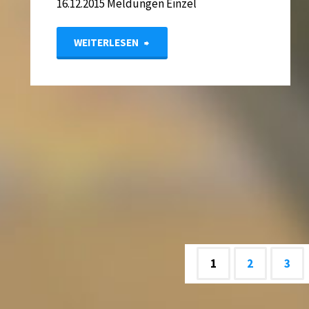
16.12.2015 Meldungen Einzel
"Landesmeisterschaften
WEITERLESEN
Jugend
Einzel
2016"
1
2
3