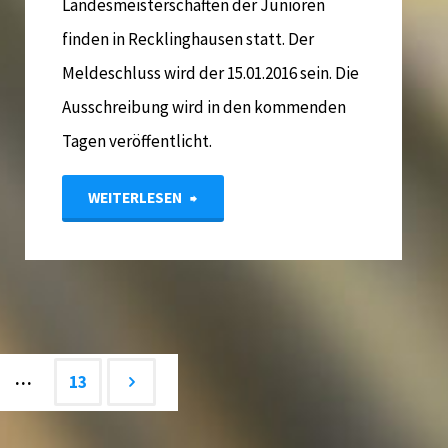
Landesmeisterschaften der Junioren
finden in Recklinghausen statt. Der
Meldeschluss wird der 15.01.2016 sein. Die
Ausschreibung wird in den kommenden
Tagen veröffentlicht.
"LM
WEITERLESEN
Junioren
2016
–
…
13
Vorab-
Information"