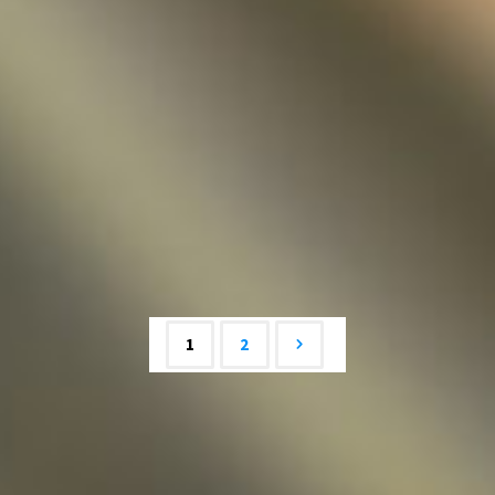
Bestellung der DKB-Marken 2016. Bitte
benachrichtigt mich, solltet ihr bis Freitag keine Mail
mit den Anlagen erhalten ….
"DKB-
WEITERLESEN
Markenbestellung
und
Bestandserhebung
2016"
1
2
Beitrags-