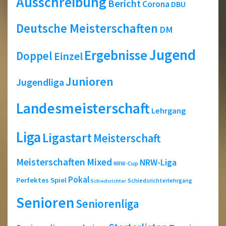
Ausschreibung
Bericht
Corona
DBU
Deutsche Meisterschaften
DM
Jugend
Ergebnisse
Doppel
Einzel
Junioren
Jugendliga
Landesmeisterschaft
Lehrgang
Liga
Ligastart
Meisterschaft
Meisterschaften
Mixed
NRW-Liga
NRW-Cup
Pokal
Perfektes Spiel
Schiedsrichterlehrgang
Schiedsrichter
Senioren
Seniorenliga