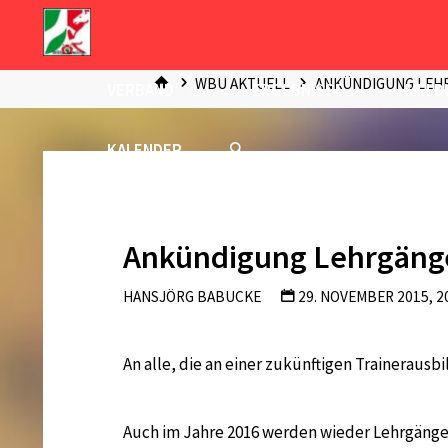
Zum
Inhalt
START
springen
WBU AKTUELL
ANKÜNDIGUNG LEHR
VERBAND
ERGEBNISSE
MELD
KALENDER
Ankündigung Lehrgänge
HANSJÖRG BABUCKE
29. NOVEMBER 2015, 2
An alle, die an einer zukünftigen Trainerausbi
Auch im Jahre 2016 werden wieder Lehrgänge 