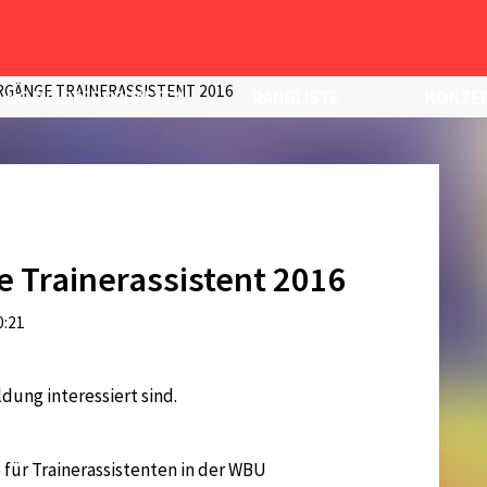
GÄNGE TRAINERASSISTENT 2016
UNG MEISTERSCHAFTEN
RANGLISTE
KONZEP
 Trainerassistent 2016
0:21
ldung interessiert sind.
für Trainerassistenten in der WBU