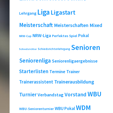
Liga
Ligastart
Lehrgang
Meisterschaft
Meisterschaften
Mixed
NRW-Liga
Pokal
Perfektes Spiel
NRW-Cup
Senioren
Schiedsrichterlehrgang
Schiedsrichter
Seniorenliga
Seniorenligaergebnisse
Starterlisten
Termine
Trainer
Trainerausbildung
Trainerassistent
WBU
Turnier
Vorstand
Verbandstag
WDM
WBU Pokal
WBU-Seniorenturnier