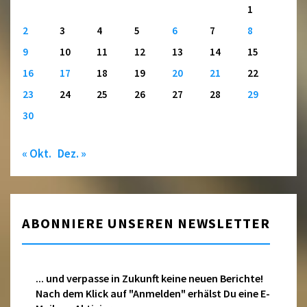
1
2
3
4
5
6
7
8
9
10
11
12
13
14
15
16
17
18
19
20
21
22
23
24
25
26
27
28
29
30
« Okt.
Dez. »
ABONNIERE UNSEREN NEWSLETTER
... und verpasse in Zukunft keine neuen Berichte!
Nach dem Klick auf "Anmelden" erhälst Du eine E-