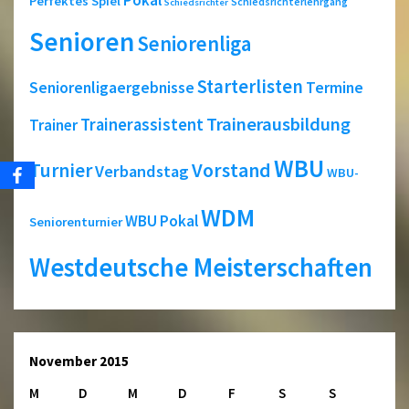
Pokal
Perfektes Spiel
Schiedsrichterlehrgang
Schiedsrichter
Senioren
Seniorenliga
Starterlisten
Seniorenligaergebnisse
Termine
Trainerausbildung
Trainerassistent
Trainer
WBU
Turnier
Vorstand
Verbandstag
WBU-
WDM
WBU Pokal
Seniorenturnier
Westdeutsche Meisterschaften
November 2015
M
D
M
D
F
S
S