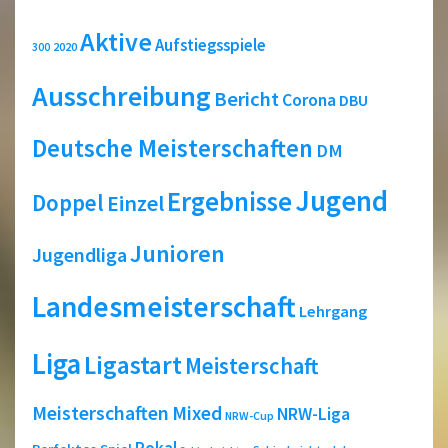
Aktive
Aufstiegsspiele
2020
300
Ausschreibung
Bericht
Corona
DBU
Deutsche Meisterschaften
DM
Jugend
Ergebnisse
Doppel
Einzel
Junioren
Jugendliga
Landesmeisterschaft
Lehrgang
Liga
Ligastart
Meisterschaft
Meisterschaften
Mixed
NRW-Liga
NRW-Cup