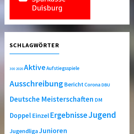
SCHLAGWÖRTER
Aktive
Aufstiegsspiele
2020
300
Ausschreibung
Bericht
Corona
DBU
Deutsche Meisterschaften
DM
Jugend
Ergebnisse
Doppel
Einzel
Junioren
Jugendliga