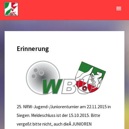
Zum
Inhalt
Tag:
1. Oktober 2015
springen
START
2015
OKTOBER
01
Erinnerung
25. NRW-Jugend-/Juniorenturnier am 22.11.2015 in
Siegen. Meldeschluss ist der 15.10.2015. Bitte
vergeßt bitte nicht, auch dieÂ JUNIOREN