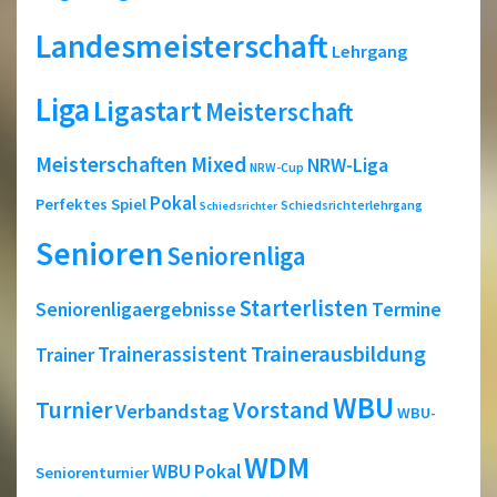
Landesmeisterschaft
Lehrgang
Liga
Ligastart
Meisterschaft
Meisterschaften
Mixed
NRW-Liga
NRW-Cup
Pokal
Perfektes Spiel
Schiedsrichterlehrgang
Schiedsrichter
Senioren
Seniorenliga
Starterlisten
Seniorenligaergebnisse
Termine
Trainerausbildung
Trainerassistent
Trainer
WBU
Turnier
Vorstand
Verbandstag
WBU-
WDM
WBU Pokal
Seniorenturnier