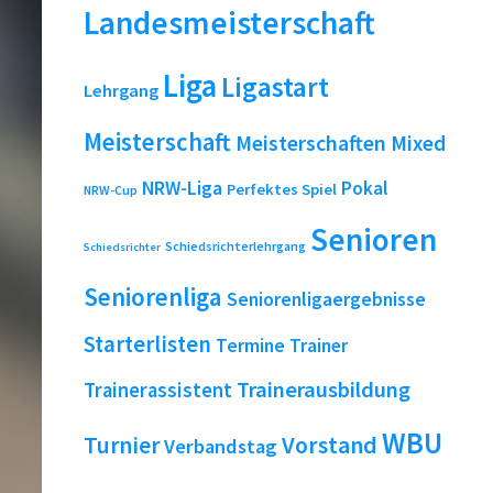
Landesmeisterschaft
Liga
Ligastart
Lehrgang
Meisterschaft
Meisterschaften
Mixed
NRW-Liga
Pokal
Perfektes Spiel
NRW-Cup
Senioren
Schiedsrichterlehrgang
Schiedsrichter
Seniorenliga
Seniorenligaergebnisse
Starterlisten
Termine
Trainer
Trainerausbildung
Trainerassistent
WBU
Turnier
Vorstand
Verbandstag