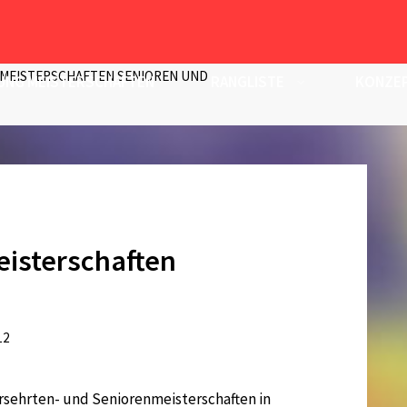
 MEISTERSCHAFTEN SENIOREN UND
UNG MEISTERSCHAFTEN
RANGLISTE
KONZEP
eisterschaften
e
12
Versehrten- und Seniorenmeisterschaften in