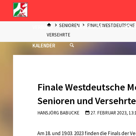
Zum
Inhalt
START
springen
SENIOREN
FINALE WESTDEUTSCHE
VERBAND
ERGEBNISSE
MELD
VERSEHRTE
KALENDER
Finale Westdeutsche M
Senioren und Versehrt
HANSJÖRG BABUCKE
27. FEBRUAR 2023, 13:
Am 18. und 19.03. 2023 finden die Finals der 