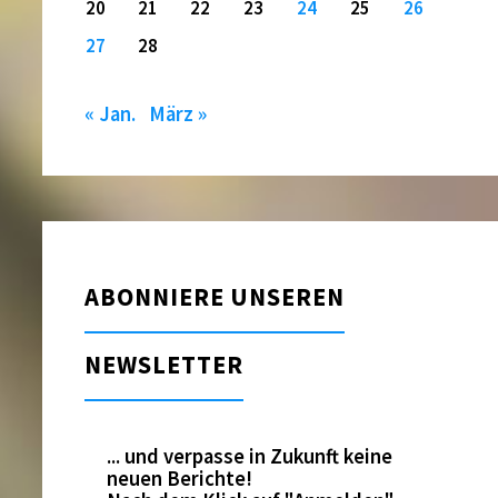
20
21
22
23
24
25
26
27
28
« Jan.
März »
ABONNIERE UNSEREN
NEWSLETTER
... und verpasse in Zukunft keine
neuen Berichte!