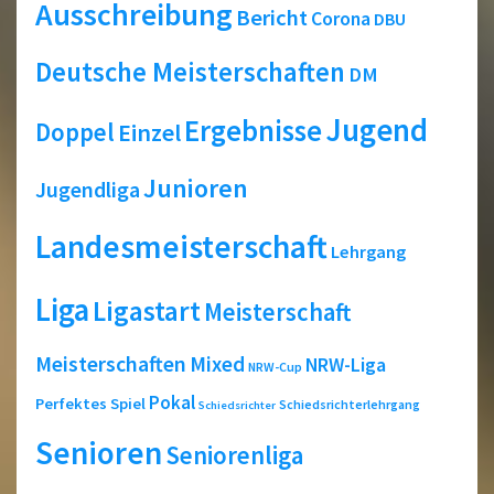
Ausschreibung
Bericht
Corona
DBU
Deutsche Meisterschaften
DM
Jugend
Ergebnisse
Doppel
Einzel
Junioren
Jugendliga
Landesmeisterschaft
Lehrgang
Liga
Ligastart
Meisterschaft
Meisterschaften
Mixed
NRW-Liga
NRW-Cup
Pokal
Perfektes Spiel
Schiedsrichterlehrgang
Schiedsrichter
Senioren
Seniorenliga