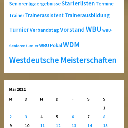
Starterlisten
Seniorenligaergebnisse
Termine
Trainerausbildung
Trainerassistent
Trainer
WBU
Turnier
Vorstand
Verbandstag
WBU-
WDM
WBU Pokal
Seniorenturnier
Westdeutsche Meisterschaften
Mai 2022
M
D
M
D
F
S
S
1
2
3
4
5
6
7
8
9
10
11
12
13
14
15