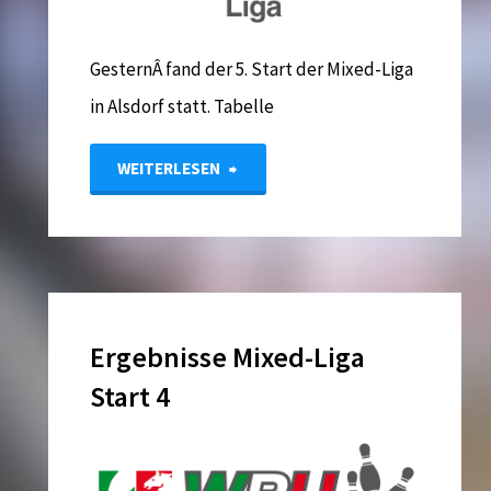
GesternÂ fand der 5. Start der Mixed-Liga
in Alsdorf statt. Tabelle
"Ergebnisse
WEITERLESEN
Mixed-
Liga
Start
Ergebnisse Mixed-Liga
5"
Start 4