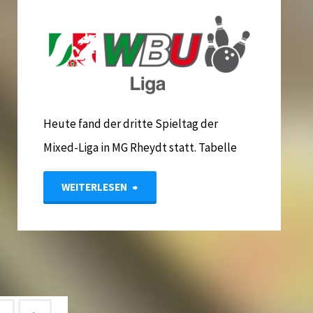
2018"
Heute fand der dritte Spieltag der
Mixed-Liga in MG Rheydt statt. Tabelle
"Ergebnisse
WEITERLESEN
Mixed-
Liga
Start