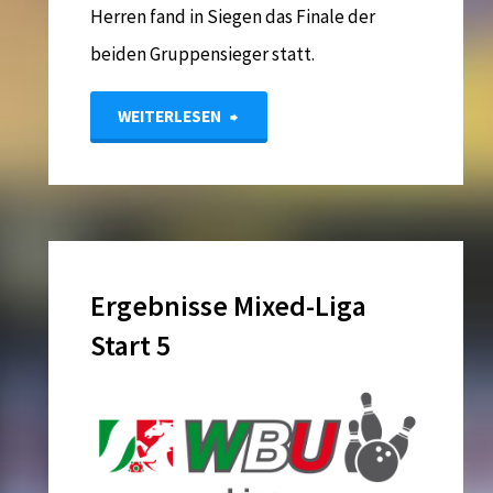
Herren fand in Siegen das Finale der
beiden Gruppensieger statt.
"Meister
WEITERLESEN
der
NRW-
Ligen
Ergebnisse Mixed-Liga
kommen
Start 5
aus
Köln"