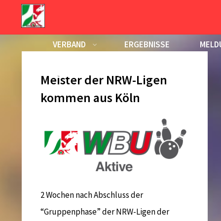
Zum
Inhalt
Schlagwort:
Mixed-Liga
springen
VERBAND
ERGEBNISSE
MELD
KALENDER
Meister der NRW-Ligen
kommen aus Köln
2 Wochen nach Abschluss der
“Gruppenphase” der NRW-Ligen der