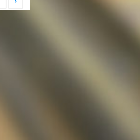
2
3"
rags-
igation