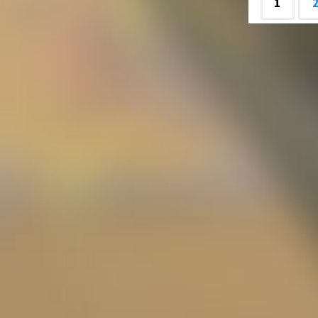
1
Beit
Nav