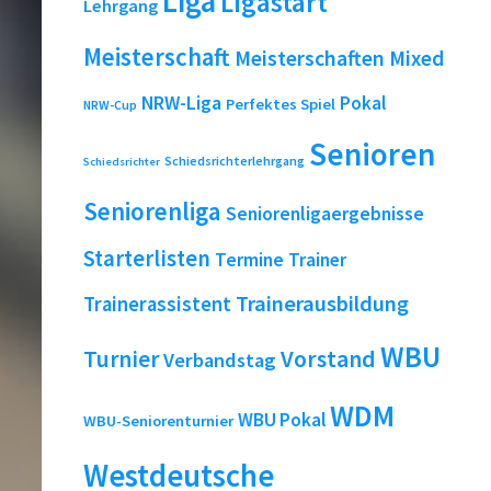
Liga
Ligastart
Lehrgang
Meisterschaft
Meisterschaften
Mixed
NRW-Liga
Pokal
Perfektes Spiel
NRW-Cup
Senioren
Schiedsrichterlehrgang
Schiedsrichter
Seniorenliga
Seniorenligaergebnisse
Starterlisten
Termine
Trainer
Trainerausbildung
Trainerassistent
WBU
Turnier
Vorstand
Verbandstag
WDM
WBU Pokal
WBU-Seniorenturnier
Westdeutsche