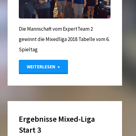
Die Mannschaft vom ExpertTeam 2
gewinnt die Mixedliga 2018 Tabelle vom 6.
Spieltag
"ExpertTeam
WEITERLESEN
2
gewinnt
die
Ergebnisse Mixed-Liga
Mixedliga
Start 3