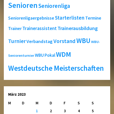
Senioren
Seniorenliga
Starterlisten
Seniorenligaergebnisse
Termine
Trainerausbildung
Trainerassistent
Trainer
WBU
Turnier
Vorstand
Verbandstag
WBU-
WDM
WBU Pokal
Seniorenturnier
Westdeutsche Meisterschaften
März 2023
M
D
M
D
F
S
S
1
2
3
4
5