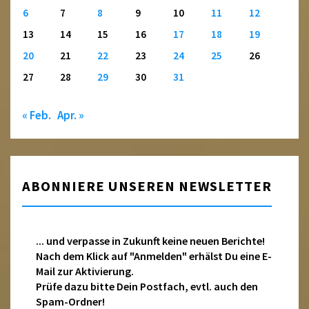
6
7
8
9
10
11
12
13
14
15
16
17
18
19
20
21
22
23
24
25
26
27
28
29
30
31
« Feb.
Apr. »
ABONNIERE UNSEREN NEWSLETTER
... und verpasse in Zukunft keine neuen Berichte!
Nach dem Klick auf "Anmelden" erhälst Du eine E-
Mail zur Aktivierung.
Prüfe dazu bitte Dein Postfach, evtl. auch den
Spam-Ordner!