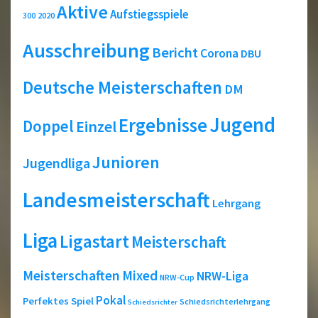
Aktive
Aufstiegsspiele
2020
300
Ausschreibung
Bericht
Corona
DBU
Deutsche Meisterschaften
DM
Jugend
Ergebnisse
Doppel
Einzel
Junioren
Jugendliga
Landesmeisterschaft
Lehrgang
Liga
Ligastart
Meisterschaft
Meisterschaften
Mixed
NRW-Liga
NRW-Cup
Pokal
Perfektes Spiel
Schiedsrichterlehrgang
Schiedsrichter