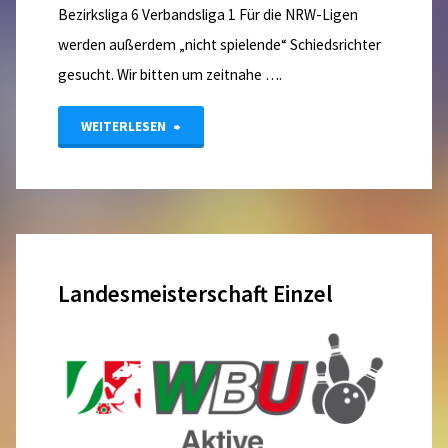
Bezirksliga 6 Verbandsliga 1 Für die NRW-Ligen
werden außerdem „nicht spielende“ Schiedsrichter
gesucht. Wir bitten um zeitnahe ….
"Es
WEITERLESEN
werden
noch
Liga
Landesmeisterschaft Einzel
Leiter
benötigt……."