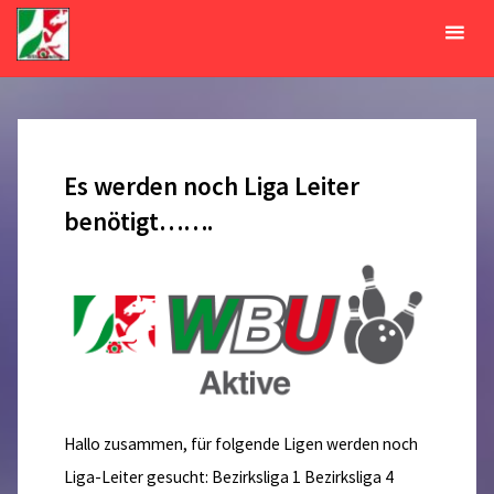
Zum
Inhalt
Kategorie:
Aktive
springen
START
ARCHIV FÜR DIE KATEGORIE „AKTIVE“
Es werden noch Liga Leiter
benötigt…….
Hallo zusammen, für folgende Ligen werden noch
Liga-Leiter gesucht: Bezirksliga 1 Bezirksliga 4