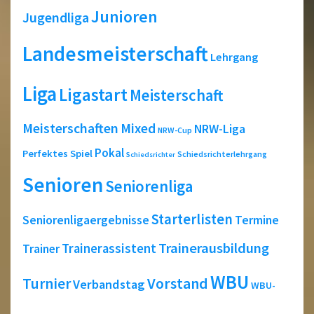
Junioren
Jugendliga
Landesmeisterschaft
Lehrgang
Liga
Ligastart
Meisterschaft
Meisterschaften
Mixed
NRW-Liga
NRW-Cup
Pokal
Perfektes Spiel
Schiedsrichterlehrgang
Schiedsrichter
Senioren
Seniorenliga
Starterlisten
Seniorenligaergebnisse
Termine
Trainerausbildung
Trainerassistent
Trainer
WBU
Turnier
Vorstand
Verbandstag
WBU-