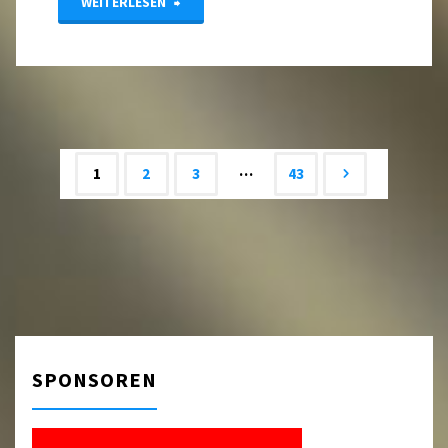
"Relegationsspiele
WEITERLESEN
am
14.6.2026"
…
1
2
3
43
Beitrags-
Navigation
SPONSOREN