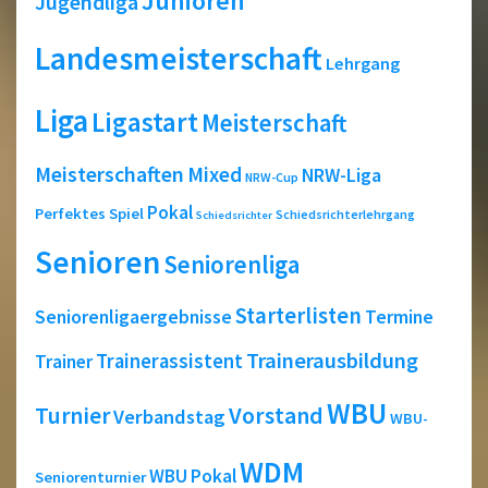
Junioren
Jugendliga
Landesmeisterschaft
Lehrgang
Liga
Ligastart
Meisterschaft
Meisterschaften
Mixed
NRW-Liga
NRW-Cup
Pokal
Perfektes Spiel
Schiedsrichterlehrgang
Schiedsrichter
Senioren
Seniorenliga
Starterlisten
Seniorenligaergebnisse
Termine
Trainerausbildung
Trainerassistent
Trainer
WBU
Turnier
Vorstand
Verbandstag
WBU-
WDM
WBU Pokal
Seniorenturnier