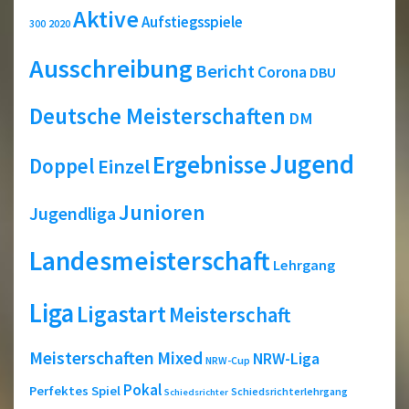
Aktive
Aufstiegsspiele
2020
300
Ausschreibung
Bericht
Corona
DBU
Deutsche Meisterschaften
DM
Jugend
Ergebnisse
Doppel
Einzel
Junioren
Jugendliga
Landesmeisterschaft
Lehrgang
Liga
Ligastart
Meisterschaft
Meisterschaften
Mixed
NRW-Liga
NRW-Cup
Pokal
Perfektes Spiel
Schiedsrichterlehrgang
Schiedsrichter