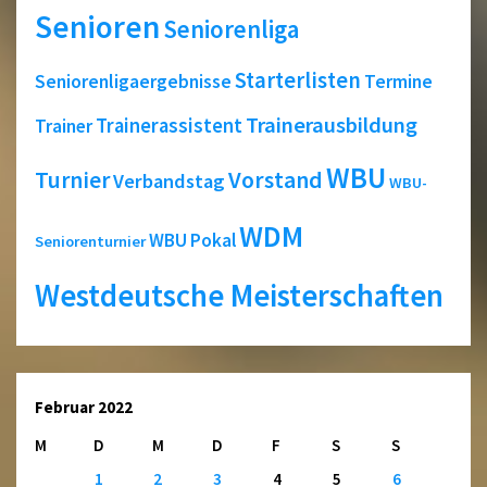
Senioren
Seniorenliga
Starterlisten
Seniorenligaergebnisse
Termine
Trainerausbildung
Trainerassistent
Trainer
WBU
Turnier
Vorstand
Verbandstag
WBU-
WDM
WBU Pokal
Seniorenturnier
Westdeutsche Meisterschaften
Februar 2022
M
D
M
D
F
S
S
1
2
3
4
5
6