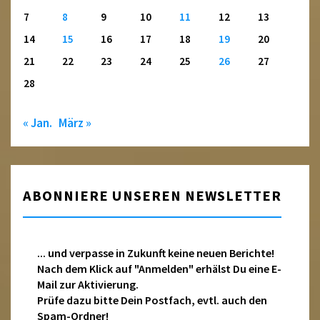
7
8
9
10
11
12
13
14
15
16
17
18
19
20
21
22
23
24
25
26
27
28
« Jan.
März »
ABONNIERE UNSEREN NEWSLETTER
... und verpasse in Zukunft keine neuen Berichte!
Nach dem Klick auf "Anmelden" erhälst Du eine E-
Mail zur Aktivierung.
Prüfe dazu bitte Dein Postfach, evtl. auch den
Spam-Ordner!