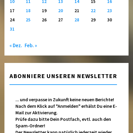
10
11
12
13
14
15
16
17
18
19
20
21
22
23
24
25
26
27
28
29
30
31
« Dez.
Feb. »
ABONNIERE UNSEREN NEWSLETTER
... und verpasse in Zukunft keine neuen Berichte!
Nach dem Klick auf "Anmelden" erhälst Du eine E-
Mail zur Aktivierung.
Prüfe dazu bitte Dein Postfach, evtl. auch den
Spam-Ordner!
Der Newsletter kann natürlich jederzeit wieder