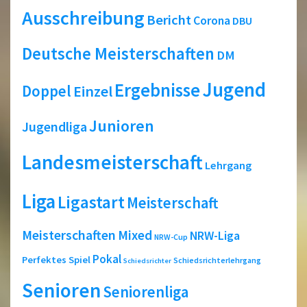
Ausschreibung
Bericht
Corona
DBU
Deutsche Meisterschaften
DM
Jugend
Ergebnisse
Doppel
Einzel
Junioren
Jugendliga
Landesmeisterschaft
Lehrgang
Liga
Ligastart
Meisterschaft
Meisterschaften
Mixed
NRW-Liga
NRW-Cup
Pokal
Perfektes Spiel
Schiedsrichterlehrgang
Schiedsrichter
Senioren
Seniorenliga