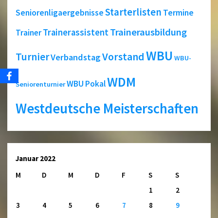
Starterlisten
Seniorenligaergebnisse
Termine
Trainerausbildung
Trainerassistent
Trainer
WBU
Turnier
Vorstand
Verbandstag
WBU-
WDM
WBU Pokal
Seniorenturnier
Westdeutsche Meisterschaften
Januar 2022
M
D
M
D
F
S
S
1
2
3
4
5
6
7
8
9