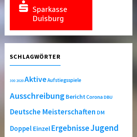
Zwischenstand"
SCHLAGWÖRTER
Aktive
Aufstiegsspiele
2020
300
Ausschreibung
Bericht
Corona
DBU
Deutsche Meisterschaften
DM
Jugend
Ergebnisse
Doppel
Einzel