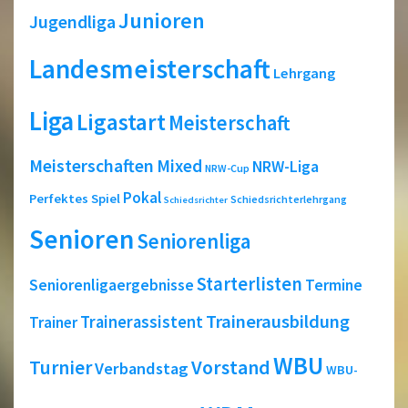
Junioren
Jugendliga
Landesmeisterschaft
Lehrgang
Liga
Ligastart
Meisterschaft
Meisterschaften
Mixed
NRW-Liga
NRW-Cup
Pokal
Perfektes Spiel
Schiedsrichterlehrgang
Schiedsrichter
Senioren
Seniorenliga
Starterlisten
Seniorenligaergebnisse
Termine
Trainerausbildung
Trainerassistent
Trainer
WBU
Turnier
Vorstand
Verbandstag
WBU-