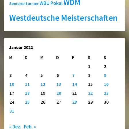
WDM
WBU Pokal
Seniorenturnier
Westdeutsche Meisterschaften
Januar 2022
M
D
M
D
F
S
S
1
2
3
4
5
6
7
8
9
10
11
12
13
14
15
16
17
18
19
20
21
22
23
24
25
26
27
28
29
30
31
« Dez.
Feb. »