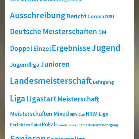
300
Ausschreibung
Bericht
Corona
DBU
Deutsche Meisterschaften
DM
Jugend
Ergebnisse
Doppel
Einzel
Junioren
Jugendliga
Landesmeisterschaft
Lehrgang
Liga
Ligastart
Meisterschaft
Meisterschaften
Mixed
NRW-Liga
NRW-Cup
Pokal
Perfektes Spiel
Schiedsrichterlehrgang
Schiedsrichter
Senioren