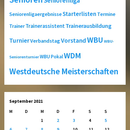
Seniorenliga
Starterlisten
Seniorenligaergebnisse
Termine
Trainerausbildung
Trainerassistent
Trainer
WBU
Turnier
Vorstand
Verbandstag
WBU-
WDM
WBU Pokal
Seniorenturnier
Westdeutsche Meisterschaften
September 2021
M
D
M
D
F
S
S
1
2
3
4
5
6
7
8
9
10
11
12