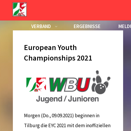
Zum
Inhalt
Tag:
8. September 2021
springen
VERBAND
ERGEBNISSE
MELD
KALENDER
European Youth
Championships 2021
Morgen (Do., 09.09.2021) beginnen in
Tilburg die EYC 2021 mit dem inoffiziellen