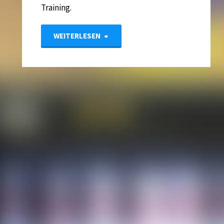
Training.
"European
WEITERLESEN
Youth
Championships
2021"