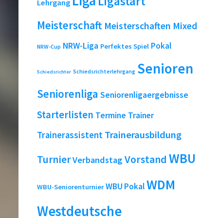
Liga
Ligastart
Lehrgang
Meisterschaft
Meisterschaften
Mixed
NRW-Liga
Pokal
Perfektes Spiel
NRW-Cup
Senioren
Schiedsrichterlehrgang
Schiedsrichter
Seniorenliga
Seniorenligaergebnisse
Starterlisten
Termine
Trainer
Trainerausbildung
Trainerassistent
WBU
Turnier
Vorstand
Verbandstag
WDM
WBU Pokal
WBU-Seniorenturnier
Westdeutsche