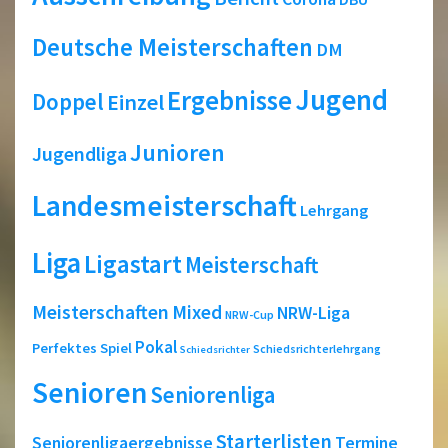
Deutsche Meisterschaften
DM
Jugend
Ergebnisse
Doppel
Einzel
Junioren
Jugendliga
Landesmeisterschaft
Lehrgang
Liga
Ligastart
Meisterschaft
Meisterschaften
Mixed
NRW-Liga
NRW-Cup
Pokal
Perfektes Spiel
Schiedsrichterlehrgang
Schiedsrichter
Senioren
Seniorenliga
Starterlisten
Seniorenligaergebnisse
Termine