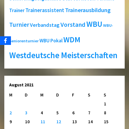
Trainerausbildung
Trainerassistent
Trainer
WBU
Turnier
Vorstand
Verbandstag
WBU-
WDM
WBU Pokal
Seniorenturnier
Westdeutsche Meisterschaften
August 2021
M
D
M
D
F
S
S
1
2
3
4
5
6
7
8
9
10
11
12
13
14
15