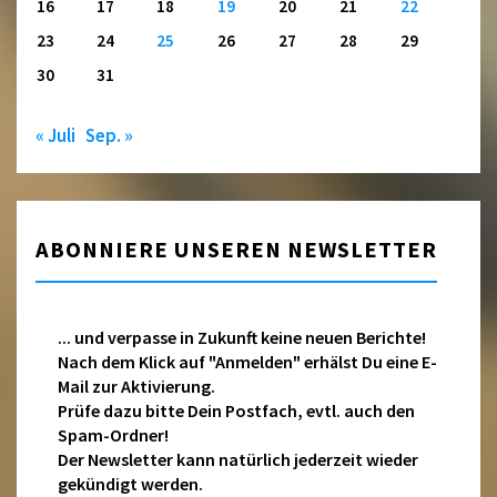
16
17
18
19
20
21
22
23
24
25
26
27
28
29
30
31
« Juli
Sep. »
ABONNIERE UNSEREN NEWSLETTER
... und verpasse in Zukunft keine neuen Berichte!
Nach dem Klick auf "Anmelden" erhälst Du eine E-
Mail zur Aktivierung.
Prüfe dazu bitte Dein Postfach, evtl. auch den
Spam-Ordner!
Der Newsletter kann natürlich jederzeit wieder
gekündigt werden.