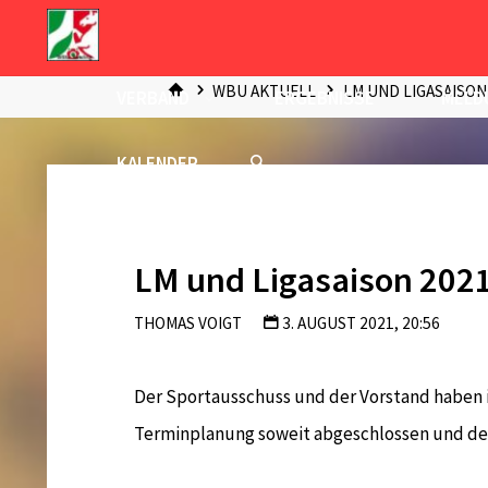
Zum
Inhalt
START
springen
WBU AKTUELL
LM UND LIGASAISON
VERBAND
ERGEBNISSE
MELD
KALENDER
LM und Ligasaison 202
THOMAS VOIGT
3. AUGUST 2021, 20:56
Der Sportausschuss und der Vorstand haben in 
Terminplanung soweit abgeschlossen und de