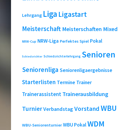
Liga
Ligastart
Lehrgang
Meisterschaft
Meisterschaften
Mixed
NRW-Liga
Pokal
Perfektes Spiel
NRW-Cup
Senioren
Schiedsrichterlehrgang
Schiedsrichter
Seniorenliga
Seniorenligaergebnisse
Starterlisten
Termine
Trainer
Trainerausbildung
Trainerassistent
WBU
Turnier
Vorstand
Verbandstag
WDM
WBU Pokal
WBU-Seniorenturnier