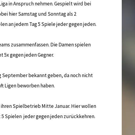
iga in Anspruch nehmen. Gespielt wird bei
wobei hier Samstag und Sonntag als 2
len an jedem Tag 5 Spiele jeder gegen jeden.
Teams zusammenfassen. Die Damen spielen
mt 5x gegen jeden Gegner.
g September bekannt geben, da noch nicht
haft Ligen beworben haben.
ihren Spielbetrieb Mitte Januar. Hier wollen
t 5 Spielen jeder gegen jeden zurückkehren.