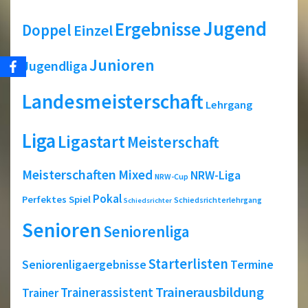
Jugend
Ergebnisse
Doppel
Einzel
Junioren
Jugendliga
Landesmeisterschaft
Lehrgang
Liga
Ligastart
Meisterschaft
Meisterschaften
Mixed
NRW-Liga
NRW-Cup
Pokal
Perfektes Spiel
Schiedsrichterlehrgang
Schiedsrichter
Senioren
Seniorenliga
Starterlisten
Seniorenligaergebnisse
Termine
Trainerausbildung
Trainerassistent
Trainer