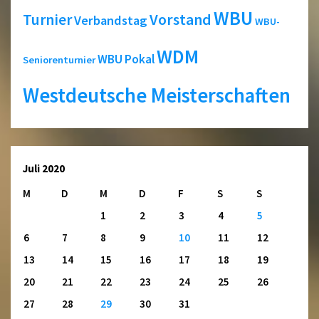
WBU
Turnier
Vorstand
Verbandstag
WBU-
WDM
WBU Pokal
Seniorenturnier
Westdeutsche Meisterschaften
Juli 2020
M
D
M
D
F
S
S
1
2
3
4
5
6
7
8
9
10
11
12
13
14
15
16
17
18
19
20
21
22
23
24
25
26
27
28
29
30
31