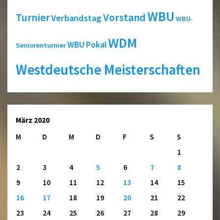
WBU
Turnier
Vorstand
Verbandstag
WBU-
WDM
WBU Pokal
Seniorenturnier
Westdeutsche Meisterschaften
März 2020
M
D
M
D
F
S
S
1
2
3
4
5
6
7
8
9
10
11
12
13
14
15
16
17
18
19
20
21
22
23
24
25
26
27
28
29