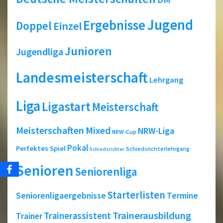
Jugend
Ergebnisse
Doppel
Einzel
Junioren
Jugendliga
Landesmeisterschaft
Lehrgang
Liga
Ligastart
Meisterschaft
Meisterschaften
Mixed
NRW-Liga
NRW-Cup
Pokal
Perfektes Spiel
Schiedsrichterlehrgang
Schiedsrichter
Senioren
Seniorenliga
Starterlisten
Seniorenligaergebnisse
Termine
Trainerausbildung
Trainerassistent
Trainer