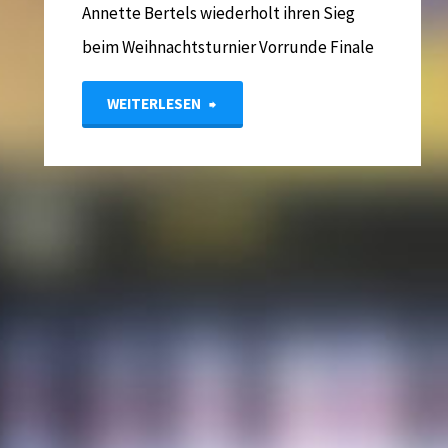
Annette Bertels wiederholt ihren Sieg
beim Weihnachtsturnier Vorrunde Finale
"Weihnachtsturnier
WEITERLESEN
für
Senioren
und
Versehrte
–
Endstand"