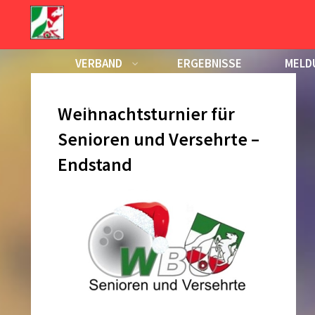
Zum
Inhalt
Tag:
5. Dezember 2015
springen
VERBAND
ERGEBNISSE
MELD
KALENDER
Weihnachtsturnier für
Senioren und Versehrte –
Endstand