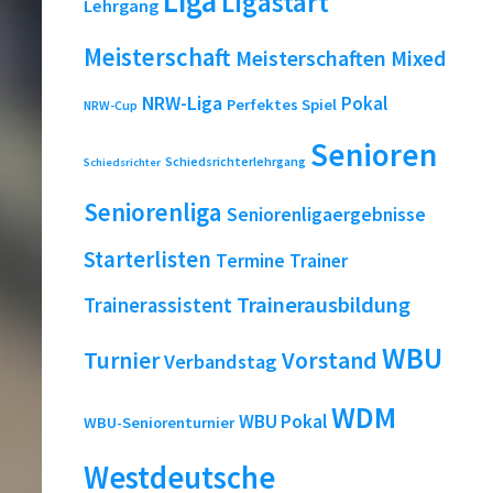
Liga
Ligastart
Lehrgang
Meisterschaft
Meisterschaften
Mixed
NRW-Liga
Pokal
Perfektes Spiel
NRW-Cup
Senioren
Schiedsrichterlehrgang
Schiedsrichter
Seniorenliga
Seniorenligaergebnisse
Starterlisten
Termine
Trainer
Trainerausbildung
Trainerassistent
WBU
Turnier
Vorstand
Verbandstag
WDM
WBU Pokal
WBU-Seniorenturnier
Westdeutsche