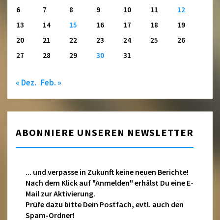
6
7
8
9
10
11
12
13
14
15
16
17
18
19
20
21
22
23
24
25
26
27
28
29
30
31
« Dez.
Feb. »
ABONNIERE UNSEREN NEWSLETTER
... und verpasse in Zukunft keine neuen Berichte!
Nach dem Klick auf "Anmelden" erhälst Du eine E-
Mail zur Aktivierung.
Prüfe dazu bitte Dein Postfach, evtl. auch den
Spam-Ordner!