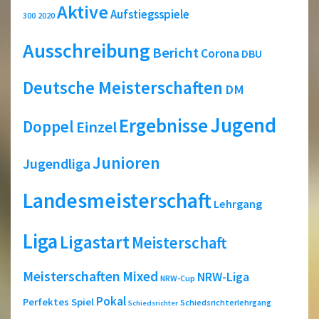
Aktive
Aufstiegsspiele
2020
300
Ausschreibung
Bericht
Corona
DBU
Deutsche Meisterschaften
DM
Jugend
Ergebnisse
Doppel
Einzel
Junioren
Jugendliga
Landesmeisterschaft
Lehrgang
Liga
Ligastart
Meisterschaft
Meisterschaften
Mixed
NRW-Liga
NRW-Cup
Pokal
Perfektes Spiel
Schiedsrichterlehrgang
Schiedsrichter