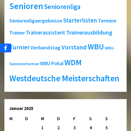
Senioren
Seniorenliga
Starterlisten
Seniorenligaergebnisse
Termine
Trainerausbildung
Trainerassistent
Trainer
WBU
Turnier
Vorstand
Verbandstag
WBU-
WDM
WBU Pokal
Seniorenturnier
Westdeutsche Meisterschaften
Januar 2025
M
D
M
D
F
S
S
1
2
3
4
5