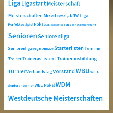
Liga
Ligastart
Meisterschaft
Meisterschaften
Mixed
NRW-Liga
NRW-Cup
Pokal
Perfektes Spiel
Schiedsrichterlehrgang
Schiedsrichter
Senioren
Seniorenliga
Starterlisten
Seniorenligaergebnisse
Termine
Trainerausbildung
Trainerassistent
Trainer
WBU
Turnier
Vorstand
Verbandstag
WBU-
WDM
WBU Pokal
Seniorenturnier
Westdeutsche Meisterschaften