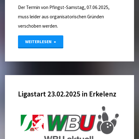
Der Termin von Pfingst-Samstag, 07.06.2025,
muss leider aus organisatorischen Gründen
verschoben werden.
"Seniorenliga
WEITERLESEN
2025
–
erste
Ligastart 23.02.2025 in Erkelenz
Terminänderung"