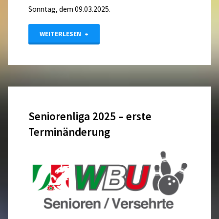
Sonntag, dem 09.03.2025.
"LM
WEITERLESEN
Jugenddoppel
2025
–
Seniorenliga 2025 – erste
Meldeliste
Terminänderung
&
Ölbild"