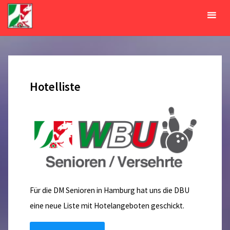
Zum
Inhalt
Monat:
Februar 2025
springen
START
2025
FEBRUAR
Hotelliste
Für die DM Senioren in Hamburg hat uns die DBU
eine neue Liste mit Hotelangeboten geschickt.