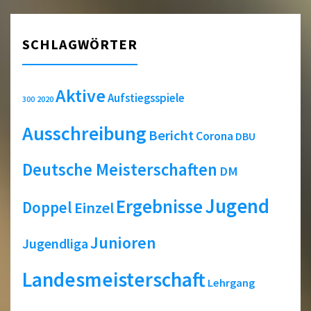
SCHLAGWÖRTER
Aktive
Aufstiegsspiele
2020
300
Ausschreibung
Bericht
Corona
DBU
Deutsche Meisterschaften
DM
Jugend
Ergebnisse
Doppel
Einzel
Junioren
Jugendliga
Landesmeisterschaft
Lehrgang