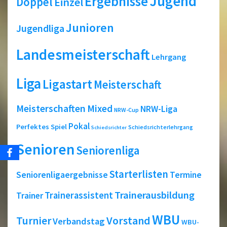
Jugend
Ergebnisse
Doppel
Einzel
Junioren
Jugendliga
Landesmeisterschaft
Lehrgang
Liga
Ligastart
Meisterschaft
Meisterschaften
Mixed
NRW-Liga
NRW-Cup
Pokal
Perfektes Spiel
Schiedsrichterlehrgang
Schiedsrichter
Senioren
Seniorenliga
Starterlisten
Seniorenligaergebnisse
Termine
Trainerausbildung
Trainerassistent
Trainer
WBU
Turnier
Vorstand
Verbandstag
WBU-