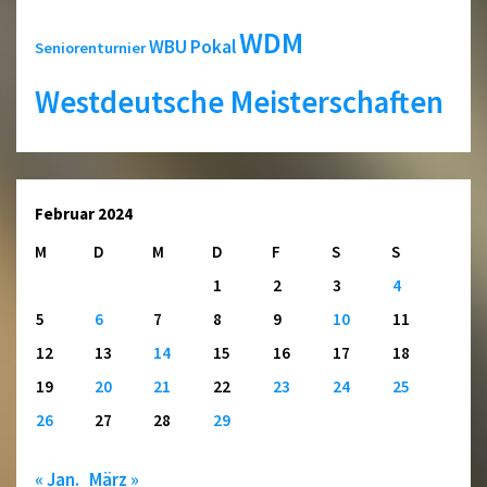
WDM
WBU Pokal
Seniorenturnier
Westdeutsche Meisterschaften
Februar 2024
M
D
M
D
F
S
S
1
2
3
4
5
6
7
8
9
10
11
12
13
14
15
16
17
18
19
20
21
22
23
24
25
26
27
28
29
« Jan.
März »