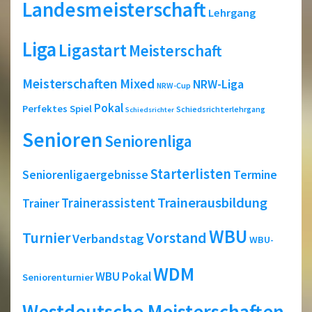
Landesmeisterschaft
Lehrgang
Liga
Ligastart
Meisterschaft
Meisterschaften
Mixed
NRW-Liga
NRW-Cup
Pokal
Perfektes Spiel
Schiedsrichterlehrgang
Schiedsrichter
Senioren
Seniorenliga
Starterlisten
Seniorenligaergebnisse
Termine
Trainerausbildung
Trainerassistent
Trainer
WBU
Turnier
Vorstand
Verbandstag
WBU-
WDM
WBU Pokal
Seniorenturnier