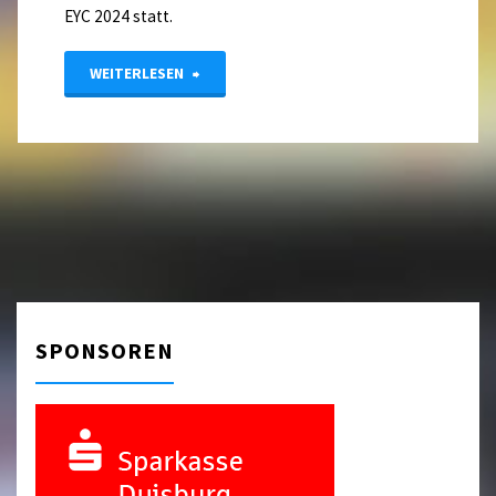
EYC 2024 statt.
"EYC
WEITERLESEN
2024
in
Helsinki
–
NRW
SPONSOREN
ist
dabei"