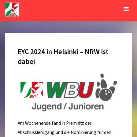
Zum
Inhalt
Tag:
26. Februar 2024
springen
START
2024
FEBRUAR
26
EYC 2024 in Helsinki – NRW ist
dabei
Am Wochenende fand in Premnitz der
Abschlusslehrgang und die Nominierung für den