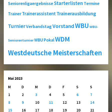
Starterlisten
Seniorenligaergebnisse
Termine
Trainerausbildung
Trainerassistent
Trainer
WBU
Turnier
Vorstand
Verbandstag
WBU-
WDM
WBU Pokal
Seniorenturnier
Westdeutsche Meisterschaften
Mai 2023
M
D
M
D
F
S
S
1
2
3
4
5
6
7
8
9
10
11
12
13
14
15
16
17
18
19
20
21