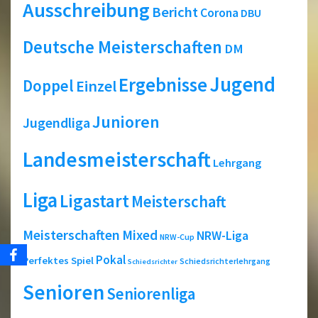
Ausschreibung
Bericht
Corona
DBU
Deutsche Meisterschaften
DM
Jugend
Ergebnisse
Doppel
Einzel
Junioren
Jugendliga
Landesmeisterschaft
Lehrgang
Liga
Ligastart
Meisterschaft
Meisterschaften
Mixed
NRW-Liga
NRW-Cup
Pokal
Perfektes Spiel
Schiedsrichterlehrgang
Schiedsrichter
Senioren
Seniorenliga