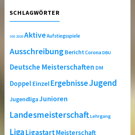
SCHLAGWÖRTER
Aktive
Aufstiegsspiele
2020
300
Ausschreibung
Bericht
Corona
DBU
Deutsche Meisterschaften
DM
Jugend
Ergebnisse
Doppel
Einzel
Junioren
Jugendliga
Landesmeisterschaft
Lehrgang
Liga
Ligastart
Meisterschaft