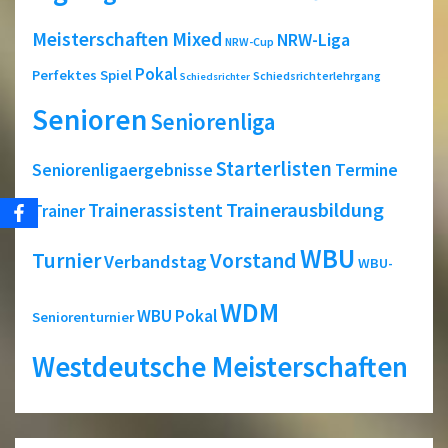
Meisterschaften
Mixed
NRW-Liga
NRW-Cup
Pokal
Perfektes Spiel
Schiedsrichterlehrgang
Schiedsrichter
Senioren
Seniorenliga
Starterlisten
Seniorenligaergebnisse
Termine
Trainerausbildung
Trainerassistent
Trainer
WBU
Turnier
Vorstand
Verbandstag
WBU-
WDM
WBU Pokal
Seniorenturnier
Westdeutsche Meisterschaften