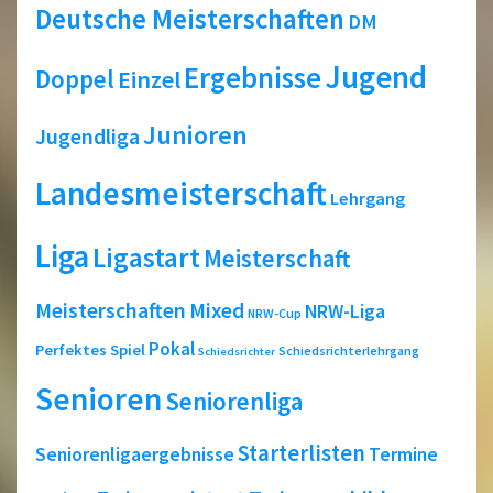
Deutsche Meisterschaften
DM
Jugend
Ergebnisse
Doppel
Einzel
Junioren
Jugendliga
Landesmeisterschaft
Lehrgang
Liga
Ligastart
Meisterschaft
Meisterschaften
Mixed
NRW-Liga
NRW-Cup
Pokal
Perfektes Spiel
Schiedsrichterlehrgang
Schiedsrichter
Senioren
Seniorenliga
Starterlisten
Seniorenligaergebnisse
Termine