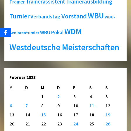
Trainerausbildung
Trainerassistent
Trainer
WBU
Turnier
Vorstand
Verbandstag
WBU-
WDM
WBU Pokal
Seniorenturnier
Westdeutsche Meisterschaften
Februar 2023
M
D
M
D
F
S
S
1
2
3
4
5
6
7
8
9
10
11
12
13
14
15
16
17
18
19
20
21
22
23
24
25
26