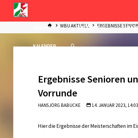
Zum
Inhalt
START
springen
WBU AKTUELL
ERGEBNISSE SENIO
VERBAND
ERGEBNISSE
MELD
KALENDER
Ergebnisse Senioren un
Vorrunde
HANSJÖRG BABUCKE
14. JANUAR 2023, 14:0
Hier die Ergebnisse der Meisterschaften im E