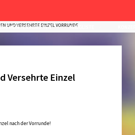
REN UND VERSEHRTE EINZEL VORRUNDE
UNG MEISTERSCHAFTEN
RANGLISTE
KONZEP
d Versehrte Einzel
3
inzel nach der Vorrunde!