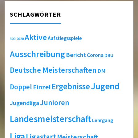
SCHLAGWÖRTER
Aktive
Aufstiegsspiele
2020
300
Ausschreibung
Bericht
Corona
DBU
Deutsche Meisterschaften
DM
Jugend
Ergebnisse
Doppel
Einzel
Junioren
Jugendliga
Landesmeisterschaft
Lehrgang
Liga
Ligastart
Meisterschaft