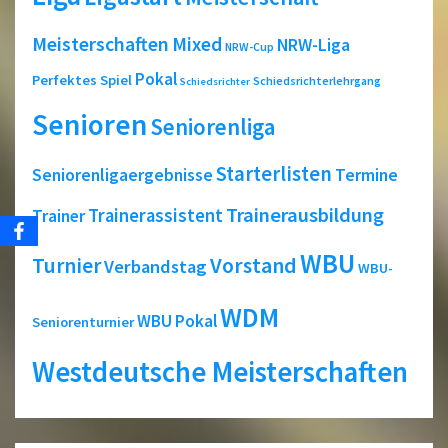
Meisterschaften
Mixed
NRW-Liga
NRW-Cup
Pokal
Perfektes Spiel
Schiedsrichterlehrgang
Schiedsrichter
Senioren
Seniorenliga
Starterlisten
Seniorenligaergebnisse
Termine
Trainerausbildung
Trainerassistent
Trainer
WBU
Turnier
Vorstand
Verbandstag
WBU-
WDM
WBU Pokal
Seniorenturnier
Westdeutsche Meisterschaften