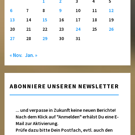
1
2
3
4
5
6
7
8
9
10
11
12
13
14
15
16
17
18
19
20
21
22
23
24
25
26
27
28
29
30
31
« Nov.
Jan. »
ABONNIERE UNSEREN NEWSLETTER
... und verpasse in Zukunft keine neuen Berichte!
Nach dem Klick auf "Anmelden" erhälst Du eine E-
Mail zur Aktivierung.
Prüfe dazu bitte Dein Postfach, evtl. auch den