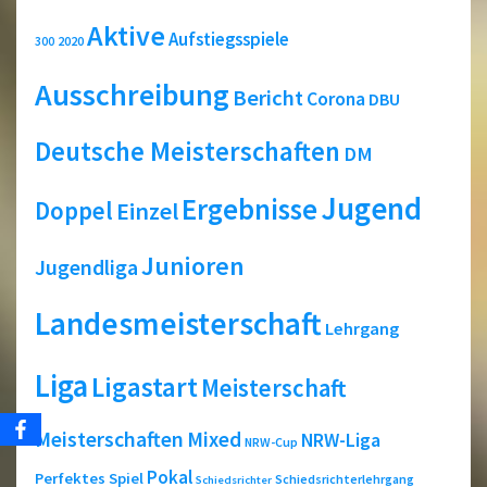
Aktive
Aufstiegsspiele
2020
300
Ausschreibung
Bericht
Corona
DBU
Deutsche Meisterschaften
DM
Jugend
Ergebnisse
Doppel
Einzel
Junioren
Jugendliga
Landesmeisterschaft
Lehrgang
Liga
Ligastart
Meisterschaft
Meisterschaften
Mixed
NRW-Liga
NRW-Cup
Pokal
Perfektes Spiel
Schiedsrichterlehrgang
Schiedsrichter