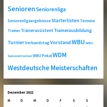
Senioren
Seniorenliga
Starterlisten
Seniorenligaergebnisse
Termine
Trainerausbildung
Trainerassistent
Trainer
WBU
Turnier
Vorstand
Verbandstag
WBU-
WDM
WBU Pokal
Seniorenturnier
Westdeutsche Meisterschaften
Dezember 2021
M
D
M
D
F
S
S