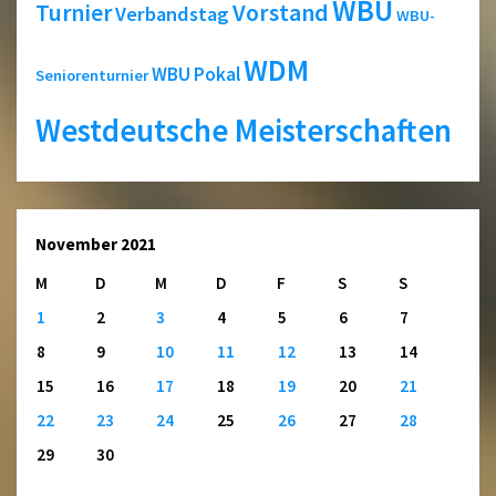
WBU
Turnier
Vorstand
Verbandstag
WBU-
WDM
WBU Pokal
Seniorenturnier
Westdeutsche Meisterschaften
November 2021
M
D
M
D
F
S
S
1
2
3
4
5
6
7
8
9
10
11
12
13
14
15
16
17
18
19
20
21
22
23
24
25
26
27
28
29
30