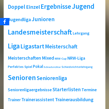
Jugend
Ergebnisse
Doppel
Einzel
Junioren
Jugendliga
Landesmeisterschaft
Lehrgang
Liga
Ligastart
Meisterschaft
Meisterschaften
Mixed
NRW-Liga
NRW-Cup
Pokal
Perfektes Spiel
Schiedsrichterlehrgang
Schiedsrichter
Senioren
Seniorenliga
Starterlisten
Seniorenligaergebnisse
Termine
Trainerausbildung
Trainerassistent
Trainer