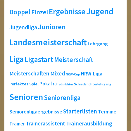
Jugend
Ergebnisse
Doppel
Einzel
Junioren
Jugendliga
Landesmeisterschaft
Lehrgang
Liga
Ligastart
Meisterschaft
Meisterschaften
Mixed
NRW-Liga
NRW-Cup
Pokal
Perfektes Spiel
Schiedsrichterlehrgang
Schiedsrichter
Senioren
Seniorenliga
Starterlisten
Seniorenligaergebnisse
Termine
Trainerausbildung
Trainerassistent
Trainer