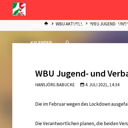
Zum
Inhalt
START
springen
WBU AKTUELL
WBU JUGEND- UND
VERBAND
ERGEBNISSE
MELD
KALENDER
WBU Jugend- und Verb
HANSJÖRG BABUCKE
4. JULI 2021, 14:34
Die im Februar wegen des Lockdown ausgefa
Die Verantwortlichen planen, die beiden Ver