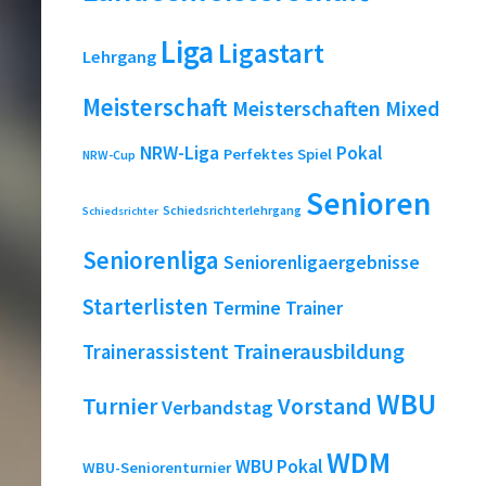
Liga
Ligastart
Lehrgang
Meisterschaft
Meisterschaften
Mixed
NRW-Liga
Pokal
Perfektes Spiel
NRW-Cup
Senioren
Schiedsrichterlehrgang
Schiedsrichter
Seniorenliga
Seniorenligaergebnisse
Starterlisten
Termine
Trainer
Trainerausbildung
Trainerassistent
WBU
Turnier
Vorstand
Verbandstag
WDM
WBU Pokal
WBU-Seniorenturnier