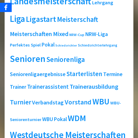
Landesmeisterschaft
Lehrgang
Liga
Ligastart
Meisterschaft
Meisterschaften
Mixed
NRW-Liga
NRW-Cup
Pokal
Perfektes Spiel
Schiedsrichterlehrgang
Schiedsrichter
Senioren
Seniorenliga
Starterlisten
Seniorenligaergebnisse
Termine
Trainerausbildung
Trainerassistent
Trainer
WBU
Turnier
Vorstand
Verbandstag
WBU-
WDM
WBU Pokal
Seniorenturnier
Westdeutsche Meisterschaften