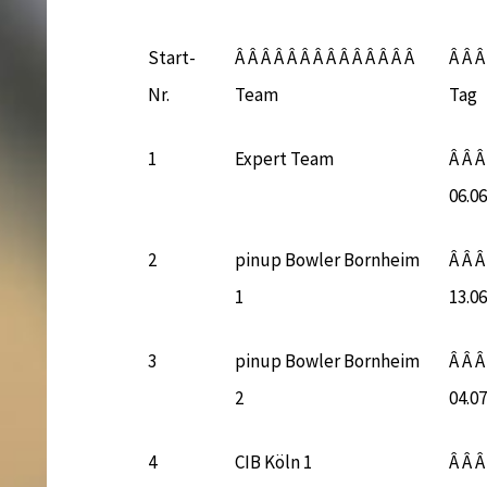
Start-
Â Â Â Â Â Â Â Â Â Â Â Â Â Â
Â Â Â
Nr.
Team
Tag
1
Expert Team
Â Â Â
06.0
2
pinup Bowler Bornheim
Â Â Â
1
13.0
3
pinup Bowler Bornheim
Â Â Â
2
04.0
4
CIB Köln 1
Â Â Â