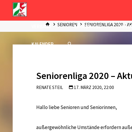
Zum
Inhalt
START
springen
SENIOREN
SENIORENLIGA 2020 – A
VERBAND
ERGEBNISSE
MELD
KALENDER
Seniorenliga 2020 – Akt
RENATE STEIL
17. MÄRZ 2020, 22:00
Hallo liebe Senioren und Seniorinnen,
außergewöhnliche Umstände erfordern auße