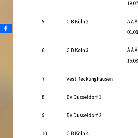
18.0
5
CIB Köln 2
Â Â Â
01.0
6
CIB Köln 3
Â Â Â
15.0
7
Vest Recklinghausen
8
BV Düsseldorf 1
9
BV Düsseldorf 2
10
CIB Köln 4