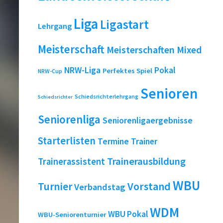
Liga
Ligastart
Lehrgang
Meisterschaft
Meisterschaften
Mixed
NRW-Liga
Pokal
Perfektes Spiel
NRW-Cup
Senioren
Schiedsrichterlehrgang
Schiedsrichter
Seniorenliga
Seniorenligaergebnisse
Starterlisten
Termine
Trainer
Trainerausbildung
Trainerassistent
WBU
Turnier
Vorstand
Verbandstag
WDM
WBU Pokal
WBU-Seniorenturnier