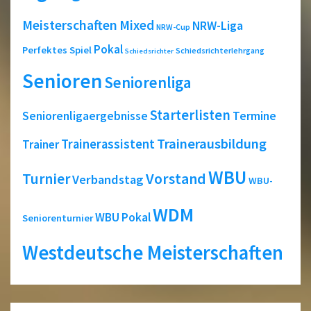
Meisterschaften
Mixed
NRW-Liga
NRW-Cup
Pokal
Perfektes Spiel
Schiedsrichterlehrgang
Schiedsrichter
Senioren
Seniorenliga
Starterlisten
Seniorenligaergebnisse
Termine
Trainerausbildung
Trainerassistent
Trainer
WBU
Turnier
Vorstand
Verbandstag
WBU-
WDM
WBU Pokal
Seniorenturnier
Westdeutsche Meisterschaften