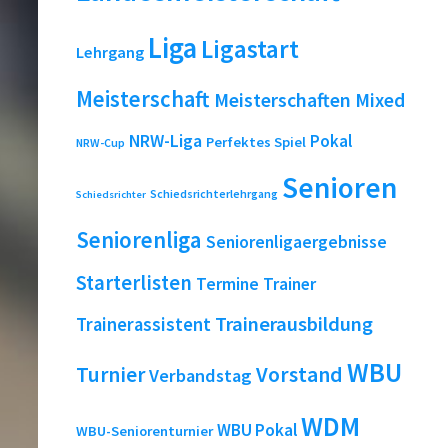
Liga
Ligastart
Lehrgang
Meisterschaft
Meisterschaften
Mixed
NRW-Liga
Pokal
Perfektes Spiel
NRW-Cup
Senioren
Schiedsrichterlehrgang
Schiedsrichter
Seniorenliga
Seniorenligaergebnisse
Starterlisten
Termine
Trainer
Trainerausbildung
Trainerassistent
WBU
Turnier
Vorstand
Verbandstag
WDM
WBU Pokal
WBU-Seniorenturnier