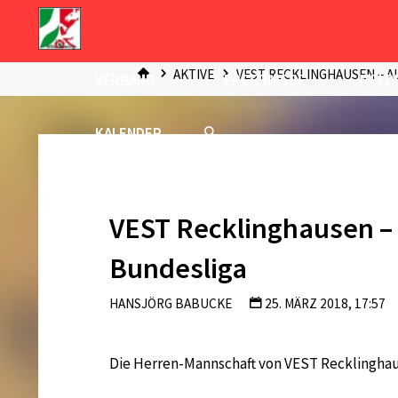
Zum
Inhalt
START
springen
AKTIVE
VEST RECKLINGHAUSEN – AU
VERBAND
ERGEBNISSE
MELD
KALENDER
VEST Recklinghausen – A
Bundesliga
HANSJÖRG BABUCKE
25. MÄRZ 2018, 17:57
Die Herren-Mannschaft von VEST Recklinghaus