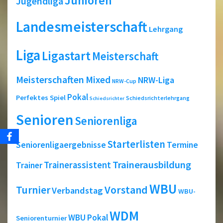
Junioren
Jugendliga
Landesmeisterschaft
Lehrgang
Liga
Ligastart
Meisterschaft
Meisterschaften
Mixed
NRW-Liga
NRW-Cup
Pokal
Perfektes Spiel
Schiedsrichterlehrgang
Schiedsrichter
Senioren
Seniorenliga
Starterlisten
Seniorenligaergebnisse
Termine
Trainerausbildung
Trainerassistent
Trainer
WBU
Turnier
Vorstand
Verbandstag
WBU-
WDM
WBU Pokal
Seniorenturnier