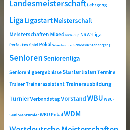
Landesmeisterschaft
Lehrgang
Liga
Ligastart
Meisterschaft
Meisterschaften
Mixed
NRW-Liga
NRW-Cup
Pokal
Perfektes Spiel
Schiedsrichterlehrgang
Schiedsrichter
Senioren
Seniorenliga
Starterlisten
Seniorenligaergebnisse
Termine
Trainerausbildung
Trainerassistent
Trainer
WBU
Turnier
Vorstand
Verbandstag
WBU-
WDM
WBU Pokal
Seniorenturnier
Westdeutsche Meisterschaften