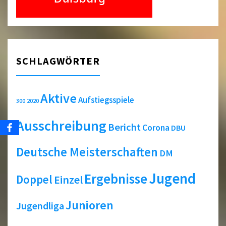
SCHLAGWÖRTER
Aktive
Aufstiegsspiele
2020
300
Ausschreibung
Bericht
Corona
DBU
Deutsche Meisterschaften
DM
Jugend
Ergebnisse
Doppel
Einzel
Junioren
Jugendliga