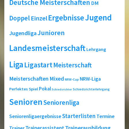
Deutsche Meisterschaften
DM
Jugend
Ergebnisse
Doppel
Einzel
Junioren
Jugendliga
Landesmeisterschaft
Lehrgang
Liga
Ligastart
Meisterschaft
Meisterschaften
Mixed
NRW-Liga
NRW-Cup
Pokal
Perfektes Spiel
Schiedsrichterlehrgang
Schiedsrichter
Senioren
Seniorenliga
Starterlisten
Seniorenligaergebnisse
Termine
Trainerausbildung
Trainerassistent
Trainer