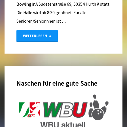
Bowling inÂ Sudetenstraße 69, 50354 Hürth Â statt.
Die Halle wird ab 8:30 geöffnet. Für alle
Senioren/Seniorinnen ist ….
"LM
WEITERLESEN
Senioren
und
Versehrte
Naschen für eine gute Sache
Einzel
Finale
2017"