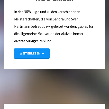
In der NRW-Liga und zu den verschiedenen
Meisterschaften, die von Sandra und Sven
Hartmann betreut bzw. geleitet wurden, gab es für
die allgemeine Motivation der Aktiven immer
diverse Süßigkeiten und ….
"Naschen
WEITERLESEN
für
eine
gute
Sache"