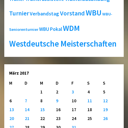
WBU
Turnier
Vorstand
Verbandstag
WBU-
WDM
WBU Pokal
Seniorenturnier
Westdeutsche Meisterschaften
März 2017
M
D
M
D
F
S
S
1
2
3
4
5
6
7
8
9
10
11
12
13
14
15
16
17
18
19
20
21
22
23
24
25
26
27
28
29
30
31