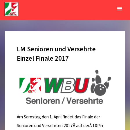
Zum
Inhalt
Tag:
13. März 2017
springen
START
2017
MÄRZ
13
LM Senioren und Versehrte
Einzel Finale 2017
Am Samstag den 1. April findet das Finale der
Senioren und Versehrten 2017Â auf derÂ 10Pin