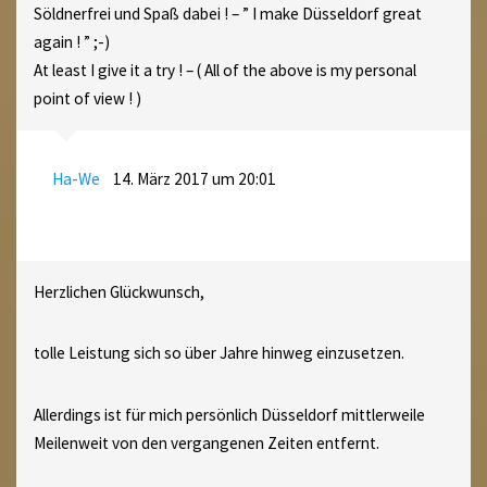
Söldnerfrei und Spaß dabei ! – ” I make Düsseldorf great
again ! ” ;-)
At least I give it a try ! – ( All of the above is my personal
point of view ! )
Ha-We
14. März 2017 um 20:01
Herzlichen Glückwunsch,
tolle Leistung sich so über Jahre hinweg einzusetzen.
Allerdings ist für mich persönlich Düsseldorf mittlerweile
Meilenweit von den vergangenen Zeiten entfernt.