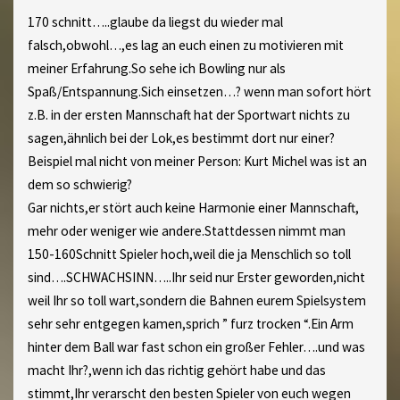
170 schnitt…..glaube da liegst du wieder mal
falsch,obwohl…,es lag an euch einen zu motivieren mit
meiner Erfahrung.So sehe ich Bowling nur als
Spaß/Entspannung.Sich einsetzen…? wenn man sofort hört
z.B. in der ersten Mannschaft hat der Sportwart nichts zu
sagen,ähnlich bei der Lok,es bestimmt dort nur einer?
Beispiel mal nicht von meiner Person: Kurt Michel was ist an
dem so schwierig?
Gar nichts,er stört auch keine Harmonie einer Mannschaft,
mehr oder weniger wie andere.Stattdessen nimmt man
150-160Schnitt Spieler hoch,weil die ja Menschlich so toll
sind….SCHWACHSINN…..Ihr seid nur Erster geworden,nicht
weil Ihr so toll wart,sondern die Bahnen eurem Spielsystem
sehr sehr entgegen kamen,sprich ” furz trocken “.Ein Arm
hinter dem Ball war fast schon ein großer Fehler….und was
macht Ihr?,wenn ich das richtig gehört habe und das
stimmt,Ihr verarscht den besten Spieler von euch wegen