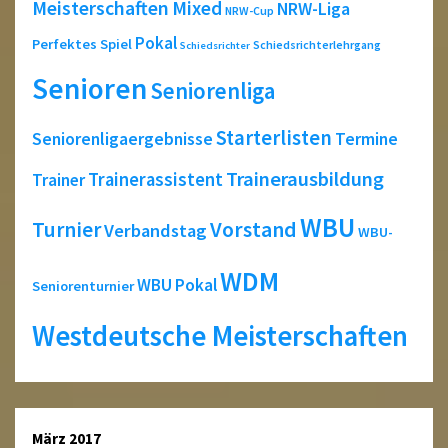
Meisterschaften
Mixed
NRW-Liga
NRW-Cup
Pokal
Perfektes Spiel
Schiedsrichterlehrgang
Schiedsrichter
Senioren
Seniorenliga
Starterlisten
Seniorenligaergebnisse
Termine
Trainerausbildung
Trainerassistent
Trainer
WBU
Turnier
Vorstand
Verbandstag
WBU-
WDM
WBU Pokal
Seniorenturnier
Westdeutsche Meisterschaften
März 2017