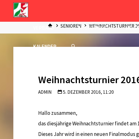
Zum
Inhalt
START
springen
SENIOREN
WEIHNACHTSTURNIER 20
VERBAND
ERGEBNISSE
MELD
KALENDER
Weihnachtsturnier 201
ADMIN
5. DEZEMBER 2016, 11:20
Hallo zusammen,
das diesjährige Weihnachtsturnier findet am 1
Dieses Jahr wird in einen neuen Finalmodus ge