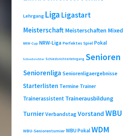
Liga
Ligastart
Lehrgang
Meisterschaft
Meisterschaften
Mixed
NRW-Liga
Pokal
Perfektes Spiel
NRW-Cup
Senioren
Schiedsrichterlehrgang
Schiedsrichter
Seniorenliga
Seniorenligaergebnisse
Starterlisten
Termine
Trainer
Trainerausbildung
Trainerassistent
WBU
Turnier
Vorstand
Verbandstag
WDM
WBU Pokal
WBU-Seniorenturnier